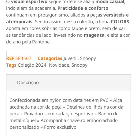
O
visual esportivo
segue forte e se alia à
moda casual
,
indo além da academia.
Praticidade e conforto
continuam em protagonismo, aliados a peças
versáteis e
atemporais
. Sendo assim, nessa coleção, a linha
COLORS
aposta em cores sóbrias como taupe e preto, sem deixar
as tendências de lado, investindo no
magenta
, eleita a cor
do ano pela Pantone.
REF
SP3567
Categorias
Juvenil
,
Snoopy
Tags
Coleção 2024
,
Novidade
,
Snoopy
Descrição
Confeccionada em nylon com detalhes em PVC » Alça
acetinada na cor da peça » Detalhes de ilhós na cor da
peça » Puxadores em cadarço esportivo » Banho de
metal níquel » Acompanha chaveiro emborrachado
personalizado » Forro exclusivo.