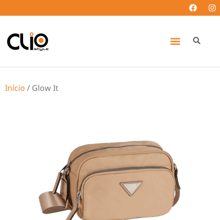
Início
/ Glow It