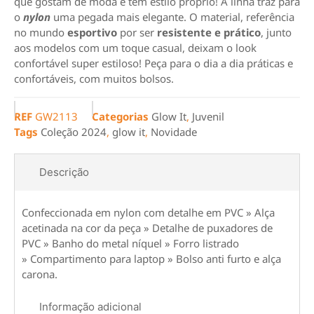
que gostam de moda e têm estilo próprio! A linha traz para
o
nylon
uma pegada mais elegante. O material, referência
no mundo
esportivo
por ser
resistente e prático
, junto
aos modelos com um toque casual, deixam o look
confortável super estiloso! Peça para o dia a dia práticas e
confortáveis, com muitos bolsos.
REF
GW2113
Categorias
Glow It
,
Juvenil
Tags
Coleção 2024
,
glow it
,
Novidade
Descrição
Confeccionada em nylon com detalhe em PVC » Alça
acetinada na cor da peça » Detalhe de puxadores de
PVC » Banho do metal níquel » Forro listrado
» Compartimento para laptop » Bolso anti furto e alça
carona.
Informação adicional