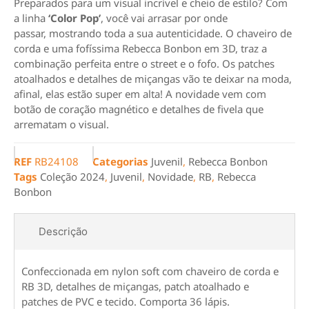
Preparados para um visual incrível e cheio de estilo? Com
a linha
‘Color Pop’
, você vai arrasar por onde
passar, mostrando toda a sua autenticidade. O chaveiro de
corda e uma fofíssima Rebecca Bonbon em 3D, traz a
combinação perfeita entre o street e o fofo. Os patches
atoalhados e detalhes de miçangas vão te deixar na moda,
afinal, elas estão super em alta! A novidade vem com
botão de coração magnético e detalhes de fivela que
arrematam o visual.
REF
RB24108
Categorias
Juvenil
,
Rebecca Bonbon
Tags
Coleção 2024
,
Juvenil
,
Novidade
,
RB
,
Rebecca
Bonbon
Descrição
Confeccionada em nylon soft com chaveiro de corda e
RB 3D, detalhes de miçangas, patch atoalhado e
patches de PVC e tecido. Comporta 36 lápis.