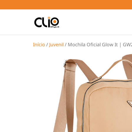
Início
/
Juvenil
/ Mochila Oficial Glow It | G