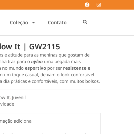
Coleção
Contato
Glow It | GW2115
s e atitude para as meninas que gostam de
inha traz para o
nylon
uma pegada mais
cia no mundo
esportivo
por ser
resistente e
m um toque casual, deixam o look confortável
 a dia práticas e confortáveis, com muitos bolsos.
ow It
,
Juvenil
vidade
mação adicional