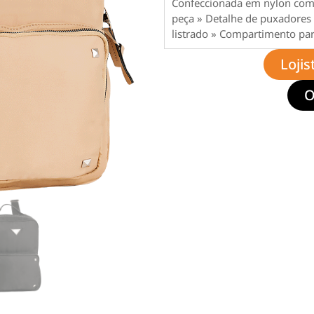
Confeccionada em nylon com 
peça » Detalhe de puxadores 
listrado » Compartimento para
Lojis
O