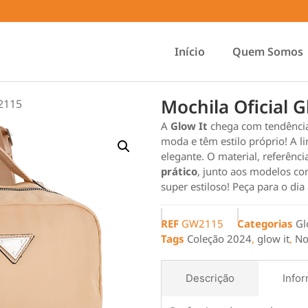
Início
Quem Somos
Mochila Oficial 
W2115
A
Glow It
chega com tendência
moda e têm estilo próprio! A l
elegante. O material, referên
prático
, junto aos modelos co
super estiloso! Peça para o dia
REF
GW2115
Categorias
Gl
Tags
Coleção 2024
,
glow it
,
No
Descrição
Infor