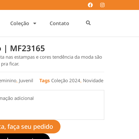
Coleção
Contato
io | MF23165
ta nas estampas e cores tendência da moda são
ra ficar.
eminino
,
Juvenil
Tags
Coleção 2024
,
Novidade
mação adicional
ta, faça seu pedido