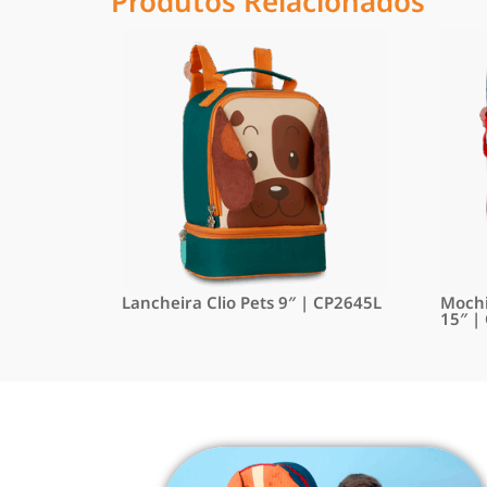
Produtos Relacionados
Lancheira Clio Pets 9″ | CP2645L
Mochi
15″ |