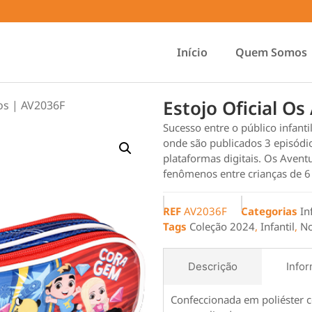
Início
Quem Somos
Estojo Oficial O
ros | AV2036F
Sucesso entre o público infant
onde são publicados 3 episódio
plataformas digitais. Os Avent
fenômenos entre crianças de 6 
REF
AV2036F
Categorias
In
Tags
Coleção 2024
,
Infantil
,
No
Descrição
Infor
Confeccionada em poliéster