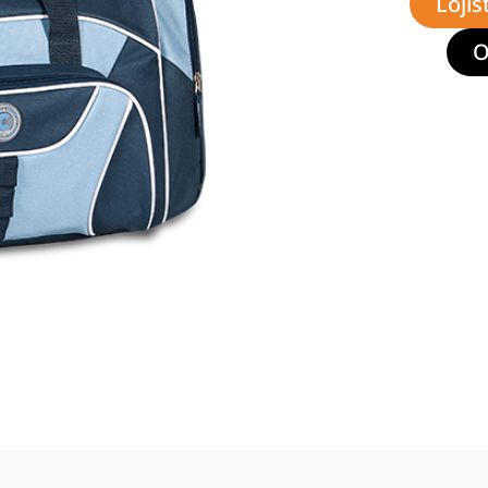
Lojis
O