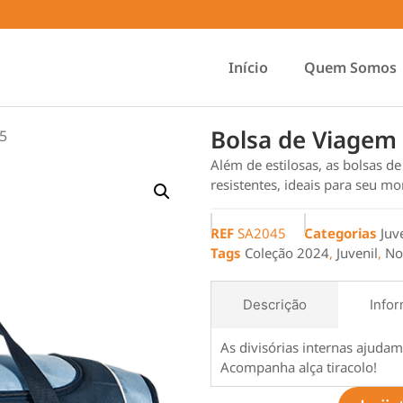
Início
Quem Somos
Bolsa de Viagem
5
Além de estilosas, as bolsas de
resistentes, ideais para seu mo
REF
SA2045
Categorias
Juv
Tags
Coleção 2024
,
Juvenil
,
No
Descrição
Infor
As divisórias internas ajudam
Acompanha alça tiracolo!