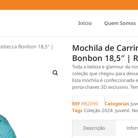
Início
Quem Somos
Mochila de Carri
 Rebecca Bonbon 18,5″ |
Bonbon 18,5″ | 
Toda a beleza e glamour da no
coleção que chegou para deixar
Esta mochila é confeccionada e
porta-chaves 3D exclusivo. Te
REF
RB2090
Categorias
Juv
Tags
Coleção 2024
,
Juvenil
,
No
Descrição
Infor