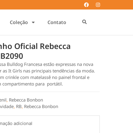
Coleção
Contato
nho Oficial Rebecca
RB2090
ssa Bulldog Francesa estão expressas na nova
 as It Girls nas principais tendências da moda.
m crinkle com matelassê no painel frontal e
m compartimento para portátil.
enil
,
Rebecca Bonbon
vidade
,
RB
,
Rebecca Bonbon
mação adicional