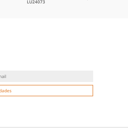
LU24073
idades