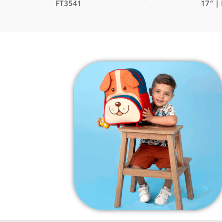
FT3541
17″ |