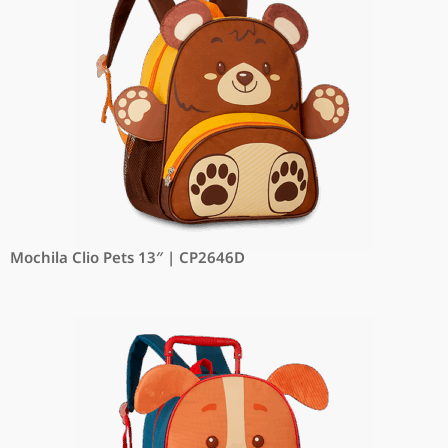
Mochila Clio Pets 13″ | CP2646D