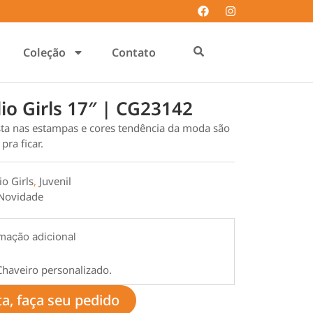
Coleção
Contato
lio Girls 17″ | CG23142
ta nas estampas e cores tendência da moda são
ra ficar.
io Girls
,
Juvenil
Novidade
mação adicional
Chaveiro personalizado.
ta, faça seu pedido