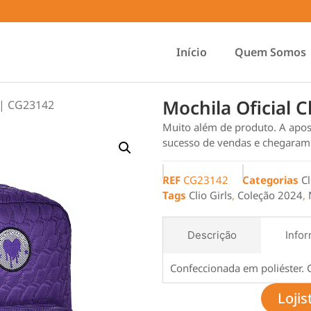
Início
Quem Somos
Mochila Oficial C
″ | CG23142
Muito além de produto. A apos
sucesso de vendas e chegaram p
REF
CG23142
Categorias
Cl
Tags
Clio Girls
,
Coleção 2024
,
Descrição
Infor
Confeccionada em poliéster. 
Lojis