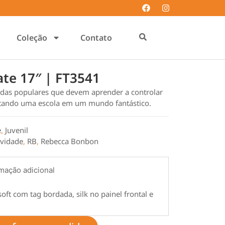
Coleção
Contato
ate 17″ | FT3541
fadas populares que devem aprender a controlar
tando uma escola em um mundo fantástico.
e
,
Juvenil
vidade
,
RB
,
Rebecca Bonbon
mação adicional
ft com tag bordada, silk no painel frontal e