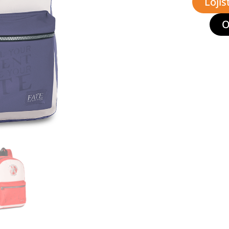
Lojis
O