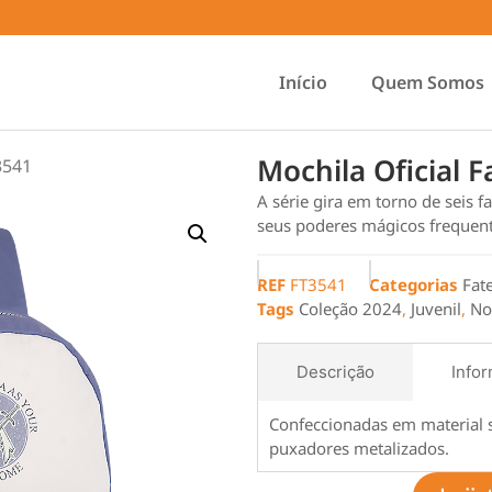
Início
Quem Somos
Mochila Oficial F
3541
A série gira em torno de seis 
seus poderes mágicos frequen
REF
FT3541
Categorias
Fat
Tags
Coleção 2024
,
Juvenil
,
No
Descrição
Infor
Confeccionadas em material so
puxadores metalizados.