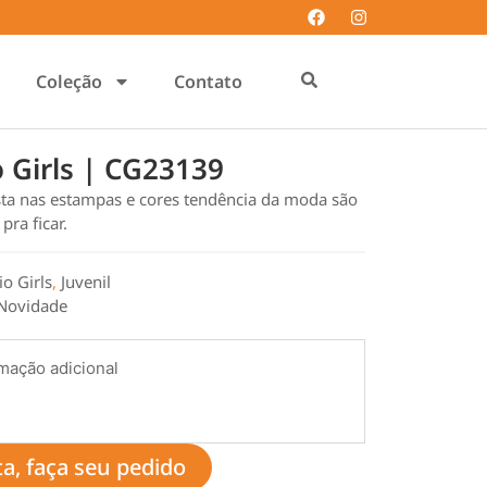
Coleção
Contato
io Girls | CG23139
ta nas estampas e cores tendência da moda são
ra ficar.
io Girls
,
Juvenil
Novidade
mação adicional
ta, faça seu pedido