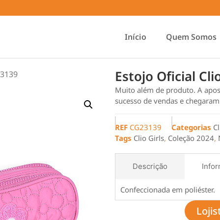
Início
Quem Somos
Estojo Oficial Cl
23139
Muito além de produto. A apos
sucesso de vendas e chegaram p
REF
CG23139
Categorias
Cl
Tags
Clio Girls
,
Coleção 2024
,
Descrição
Infor
Confeccionada em poliéster.
Lojis