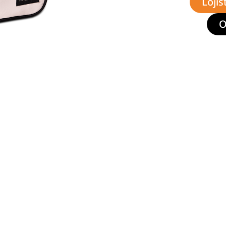
Lojis
O