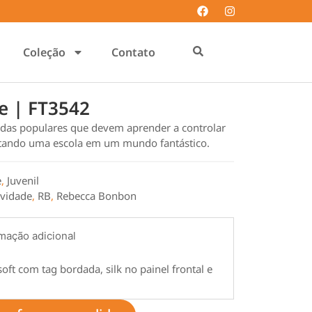
Coleção
Contato
te | FT3542
fadas populares que devem aprender a controlar
tando uma escola em um mundo fantástico.
e
,
Juvenil
vidade
,
RB
,
Rebecca Bonbon
mação adicional
ft com tag bordada, silk no painel frontal e