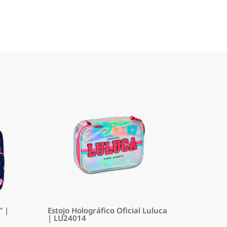
″ |
Estojo Holográfico Oficial Luluca
| LU24014