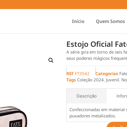
Início
Quem Somos
Estojo Oficial Fa
A série gira em torno de seis 
seus poderes mágicos frequen
REF
FT3542
Categorias
Fat
Tags
Coleção 2024
,
Juvenil
,
No
Descrição
Infor
Confeccionadas em material so
puxadores metalizados.