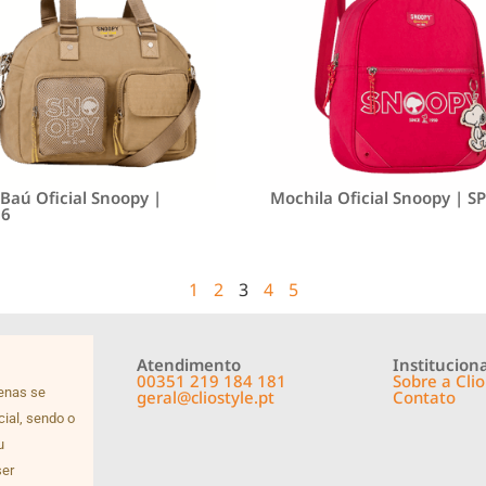
 Baú Oficial Snoopy |
Mochila Oficial Snoopy | S
66
1
2
3
4
5
Atendimento
Instituciona
00351 219 184 181
Sobre a Clio
penas se
geral@cliostyle.pt
Contato
cial, sendo o
u
ser