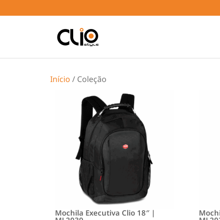
Início
/ Coleção
Mochila Executiva Clio 18″ |
Mochi
ML2039
ML20