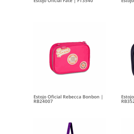
Estojo Oficial Fate | FT3540
Estojo
Estojo Oficial Rebecca Bonbon |
Estoj
RB24007
RB35