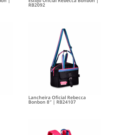
bon |
Estojo Oficial Rebecca Bonbon |
RB2092
Lancheira Oficial Rebecca
Bonbon 8″ | RB24107