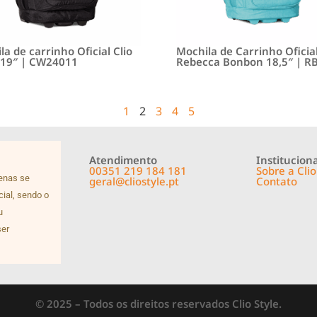
a de carrinho Oficial Clio
Mochila de Carrinho Oficia
19″ | CW24011
Rebecca Bonbon 18,5″ | R
1
2
3
4
5
Atendimento
Instituciona
00351 219 184 181
Sobre a Clio
penas se
geral@cliostyle.pt
Contato
cial, sendo o
u
ser
© 2025 – Todos os direitos reservados Clio Style.