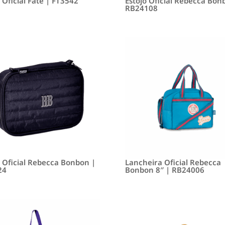
 Oficial Fate | FT3542
Estojo Oficial Rebecca Bon
RB24108
o Oficial Rebecca Bonbon |
Lancheira Oficial Rebecca
24
Bonbon 8″ | RB24006