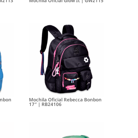
GW2113
Mochila Oficial Glow It | GW2115
onbon
Mochila Oficial Rebecca Bonbon
17″ | RB24106