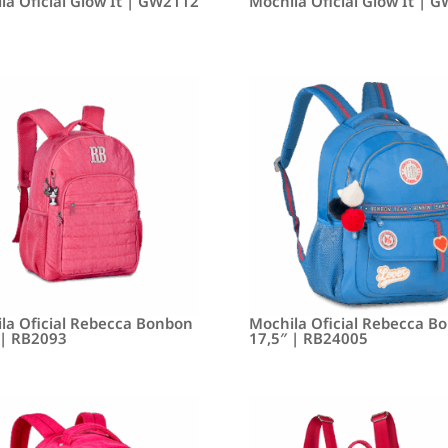
la Oficial Glow It | GW2112
Mochila Oficial Glow It | 
la Oficial Rebecca Bonbon
Mochila Oficial Rebecca B
 | RB2093
17,5″ | RB24005