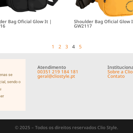
er Bag Oficial Glow It |
Shoulder Bag Oficial Glow I
16
GW2117
1
2
3
4
5
Atendimento
Instituciona
00351 219 184 181
Sobre a Clio
penas se
geral@cliostyle.pt
Contato
cial, sendo o
u
ser
© 2025 – Todos os direitos reservados Clio Style.