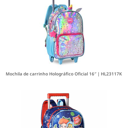
Mochila de carrinho Holográfico Oficial 16″ | HL23117K